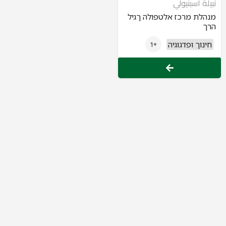
نبيلة اسبنيولي
מנהלת מרכז אלטפולה ךגיל
הרך
חינוך ופדגוגיה
+1