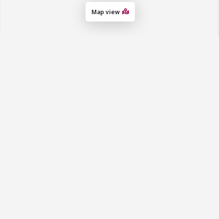
Map view
מדיניות פרטיות
אודות המאגר
תנאי שימוש
צור קשר
מדיניות קבצי
הצטרפות
עוגיות
למאגר
(cookies)