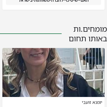
האם-יש-סיכוי-לחברה-משותפת-בישראל
מומחים.ות
באותו תחום
יומנא זועבי