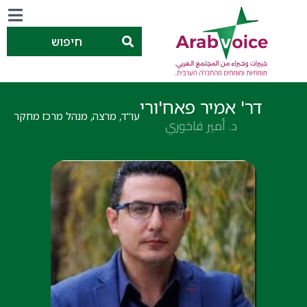
חיפוש
דר' אמיר פאח'ורי
עו"ד, מרצה, מנהל מרכז מחקר
د. أمير فاخوري