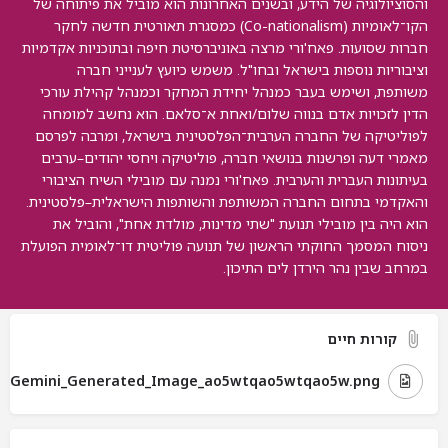
והסוציולוגיה של הידע, ובשנים האחרונות הוא מוביל את פיתוחה של
הקו־לאומיות (Co-nationalism) כמסגרת תאורטית חדשה לחקר
חברות שסועות. פאח'ורי מרצה באוניברסיטת חיפה ובתוכניות אקדמיות
וציבוריות נוספות בישראל ובחו"ל. משמש כיועץ לענייני חברה
משותפת, ושימש בעבר כמנהל יחידת המחקר וכמנהל קהילת עורכי
הדין לזכויות אדם בנווה שלום/ואחת א־סלאם. הוא נחשב למומחה
לפוליטיקה של החברה הערבית־הפלסטינית בישראל, ומרבה לפרסם
מאמרי דעה ופרשנות בנושאי חברה, פוליטיקה ויחסי יהודים–ערבים
בעיתונות העברית והערבית. פאח'ורי נמנה עם מובילי השיח הציבורי
והאקדמי בתחום החברה המשותפת והשותפות הישראלית–פלסטינית.
הוא היה בין מובילי תנועת "שתי מדינות, מולדת אחת", והוביל את
ניסוח המסמך החוקתי הראשון של תנועה פוליטית דו־לאומית הפועלת
במרחב שבין נהר הירדן לים התיכון.
קורות חיים
Gemini_Generated_Image_ao5wtqao5wtqao5w.png