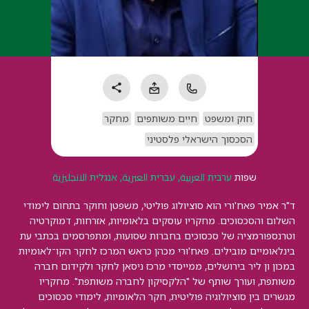
חוק ומשפט
חיים משותפים
מחקר
הסכסוך הישראלי פלסטיני
שפות
ערבית العربية, עברית العبرية, אנגלית الانجليزية
ד"ר אמיר פאח'ורי הוא סוציולוג פוליטי, משפטן וחוקר בתחום לימודי
השלום והסכסוכים. מחקריו עוסקים בלאומיות, אזרחות, דמוקרטיה
וטרנספורמציה של סכסוכים בחברות שסועות, ומתפרסמים בכתבי עת
בינלאומיים מובילים. פאח'ורי מכהן כראש המרכז לחקר הקו־לאומיות
במכון ון ליר בירושלים, ממייסדי מרכז ניסאן לחקר ולקידום חברה
משותפת, ועורך שותף של "הלקסיקון לחברה משותפת". מחקריו
מגשרים בין סוציולוגיה פוליטית, חקר הלאומיות, לימודי סכסוכים