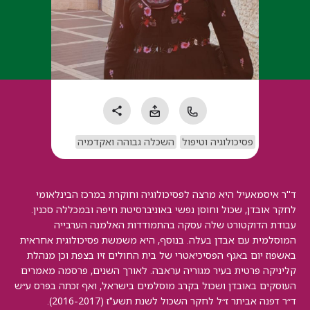
פסיכולוגיה וטיפול
השכלה גבוהה ואקדמיה
ד''ר איסמאעיל היא מרצה לפסיכולוגיה וחוקרת במרכז הבינלאומי
לחקר אובדן, שכול וחוסן נפשי באוניברסיטת חיפה ובמכללה סכנין.
עבודת הדוקטורט שלה עסקה בהתמודדות האלמנה הערבייה
המוסלמית עם אבדן בעלה. בנוסף, היא משמשת פסיכולוגית אחראית
באשפוז יום באגף הפסיכיאטרי של בית החולים זיו בצפת וכן מנהלת
קליניקה פרטית בעיר מגוריה עראבה. לאורך השנים, פרסמה מאמרים
העוסקים באובדן ושכול בקרב מוסלמים בישראל, ואף זכתה בפרס ע״ש
ד״ר דפנה אביתר ז״ל לחקר השכול לשנת תשע"ז (2016-2017).