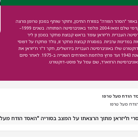
באזור "הסהר הפורה" במזרח התיכון, וחוקר שותף במכון טרומן.מרצה
בכיר בתוכנית ללימודי המזרח התיכון והאסלאם במרכז האקדמי שלם ומאז 2004 מלמד באוניברסיטה הפתוחה. בשנים 1999–
ברסיטה העברית. ח'יזראן עומד בראש קבוצת מחקר במכון ון ליר
 במדינות ערביות. במסגרת קבוצת מחקר זו, נולד מחקרו על דפוסי
דוקטורט שלו באוניברסיטה העברית בירושלים, חקר ד"ר ח'יזראן את
מערכת היחסים הסבוכה של הקהילה הדרוזית עם לבנון, משנת 1943 ועד פרוץ מלחמת האזרחים השנייה ב-1975. לאחר סיום
וניברסיטת הרווארד, שם עמל על פוסט-דוקטורט.
סד הודח מעל טרפו
הודח מעל טרפו
סרי ח'יזראן מתוך הרצאתו על המצב בסוריה "האסד הודח מעל