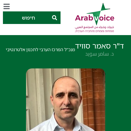
חיפוש
ד"ר סאמר סוויד
מנכ"ל המרכז הערבי לתכנון אלטרנטיבי
د. سامر سويد