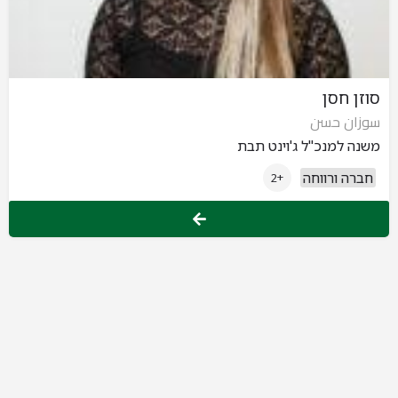
סוזן חסן
سوزان حسن
משנה למנכ"ל ג'וינט תבת
חברה ורווחה
+2