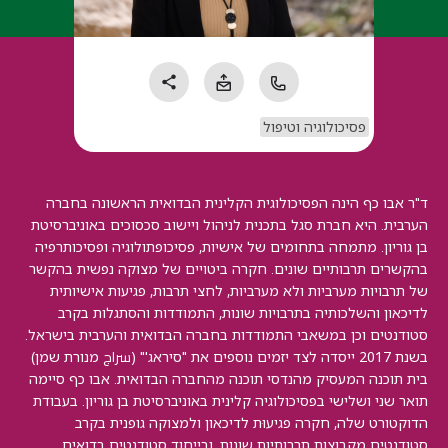
פסיכולוגיה וטיפול
ד"ר אבו כף הינה הפסיכולוגית הקלינית הבדואית הראשונה בחברה
הערבית. היא חברת סגל בתכנית לניהול ויישוב סכסוכים באוניברסיטת
בן גוריון. מתמחה בתחומים של אישיות, פסיכופתולוגיה ופסיכותרפיה
בהקשרים תרבותיים שונים. חקרה ביטויים של מצוקה נפשית בהקשר
של תרבויות מערביות ולא מערביות, לחצי תרבות, פגיעות אישיותית
לדיכאון והשלכותיה בתרבויות שונות, התמודדות והסתגלות בקרב
סטודנטים וכן במשאבי התמודדות בחברה הבדואית והערבית בישראל.
בשנת 2017 ייסדה לצד יזמים נוספים את "סיראג'" (سراج מנורת שמן)
בית תוכנה המעסיק מהנדסי תוכנה מהחברה הבדואית. אבו כף סיימה
תואר שני ושלישי בפסיכולוגיה קלינית באוניברסיטת בן גוריון. בעבודת
הדוקטורט שלה, חקרה פגיעוּת לדיכאון ולמצוקה גופנית בקרב
סטודנטים מקבוצות תרבותיות שונות, ובייחוד סטודנטים בדואים.