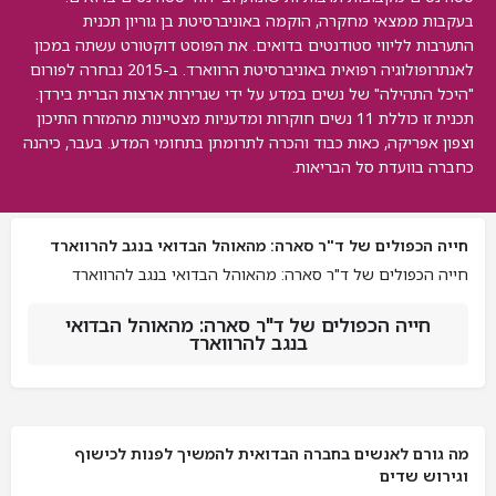
בעקבות ממצאי מחקרה, הוקמה באוניברסיטת בן גוריון תכנית
התערבות לליווי סטודנטים בדואים. את הפוסט דוקטורט עשתה במכון
לאנתרופולוגיה רפואית באוניברסיטת הרווארד. ב-2015 נבחרה לפורום
"היכל התהילה" של נשים במדע על ידי שגרירות ארצות הברית בירדן.
תכנית זו כוללת 11 נשים חוקרות ומדעניות מצטיינות מהמזרח התיכון
וצפון אפריקה, כאות כבוד והכרה לתרומתן בתחומי המדע. בעבר, כיהנה
כחברה בוועדת סל הבריאות.
חייה הכפולים של ד"ר סארה: מהאוהל הבדואי בנגב להרווארד
חייה הכפולים של ד"ר סארה: מהאוהל הבדואי בנגב להרווארד
חייה הכפולים של ד"ר סארה: מהאוהל הבדואי
בנגב להרווארד
מה גורם לאנשים בחברה הבדואית להמשיך לפנות לכישוף
וגירוש שדים