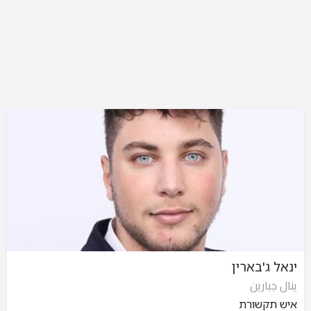
ינאל ג'בארין
ينال جبارين
איש תקשורת