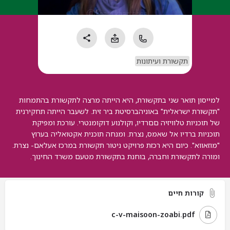
תקשורת ועיתונות
למייסון תואר שני בתקשורת, היא הייתה מרצה לתקשורת בהתמחות
"תקשורת ישראלית" באוניהברסיטת ביר זית. לשעבר הייתה תחקירנית
של תוכניות טלוויזיה םםרדיו, וקולנוע דוקומנטרי. עורכת ומפיקת
תוכניות ברדיו אל שאמס, נצרת. ומנחה תוכנית אקטואליה בערוץ
"מוזאווא". כיום היא רכזת פרויקט ניטור תקשורת במרכז אעלאם- נצרת.
ומורה לתקשורת וחברה, בוחנת בתקשורת מטעם משרד החינוך.
קורות חיים
c-v-maisoon-zoabi.pdf