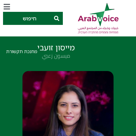
חיפוש
מייסון זועבי
מחנכת תקשורת
ميسون زعبي