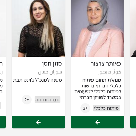
כאותר צרצור
סוזן חסן
ר
كوثر صرصور
سوزان حسن
رن
מנהלת תחום פיתוח
משנה למנכ"ל ג'וינט תבת
מנ
כלכלי חברתי ברשות
מש
לפיתוח כלכלי למיעוטים
במ
במשרד לשוויון חברתי
חברה ורווחה
+2
פיתוח כלכלי
+2