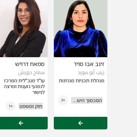
זינב אבו סויד
סמאח דרויש
زينب أبو سويد
سماح درويش
מנהלת תכניות מנהיגות
עו"ד מנכ"לית המרכז
לנפגעי גזענות ומרצה
לגישור
הסכסוך הישראלי פלסטיני
+7
חוק ומשפט
+1