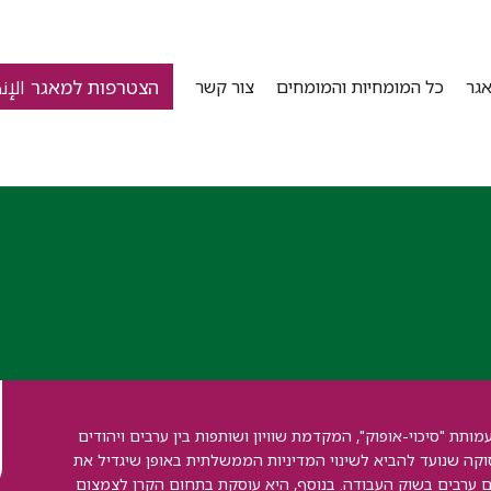
הצטרפות למאגר الإن
גר
כל המומחיות והמומחים
צור קשר
ותת "סיכוי-אופוק", המקדמת שוויון ושותפות בין ערבים ויהודים
קה שנועד להביא לשינוי המדיניות הממשלתית באופן שיגדיל את
 ערבים בשוק העבודה. בנוסף, היא עוסקת בתחום הקרן לצמצום