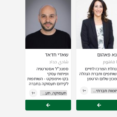
נא פאהום
שאדי חדאד
ا فاهوم
شادي حداد
הלת המרכז לחיים
סמנכ"ל אסטרטגיה
ותפים וחברת הנהלה
ופיתוח עסקי
כון שלום הרטמן
בקו-אימפקט - השותפות
לקידום תעסוקה בחברה
הערבית
יזמות חברתית וחברה אזרחית
+1
תעסוקה, תעשייה ומסחר
+1