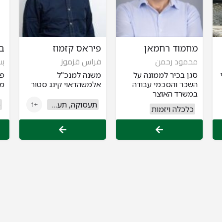
מחמוד רחמאן
פיראס קזמוז
ב
محمود رحمن
فراس قزموز
بس
סגן בכיר לממונה על
משנה למנכ"ל
פר
השכר והסכמי עבודה
אלמשהדאוי קינג סטור
מנ
במשרד האוצר
תעסוקה, תעשייה ומסחר
כ
+1
כלכלה ויזמות