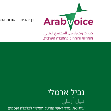
דף הבית
אודות המא
נביל ארמלי
نبيل أرملي
עיתונאי, עורך ראשי פורטל "וסלא" לכלכלה ועסקים