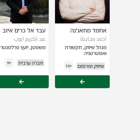
אחמד מחאג'נה
עבד אל כרים איוב
احمد محاجنة
عبد الكريم ايوب
מנהל שיווק, תקשורת
משפטן, יועץ פרלמנטרי
ואסטרטגיה
חברה ערבית
+9
שיווק ופרסום
+10