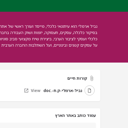
נביל ארמלי הוא עיתונאי כלכלי, מייסד ועורך ראשי של 
בסיקור כלכלה, עסקים, תעסוקה, יזמות ושוק העבודה בחבר
כלכלי ועסקי לציבור הערבי, ביצירת שיח מקצועי סביב סוגיו
על עסקים קטנים ובינוניים, ועל השתלבות החברה הערבית 
קורות חיים
נביל-ארמלי-ק.ח-.doc
View
עמוד כותב באתר הארץ