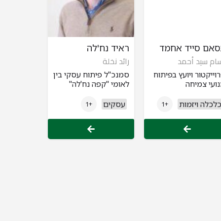
סאם סייד אחמד
ראיד נח'לה
ام سيد أحمد
رائد نخلة
וייקטור ויועץ בפיתוח
סמנכ"ל פיתוח עסקי בין
ועי צמיחה
לאומי "קפה נח'לה"
לכלה ויזמות
עסקים
+1
+1