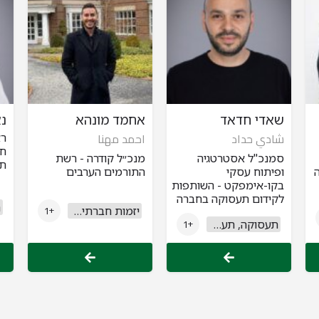
שאדי חדאד
אחמד מונהא
נ
רא
شادي حداد
احمد مهنا
חב
סמנכ"ל אסטרטגיה
מנכ״ל קודרה - רשת
תו
ופיתוח עסקי
התורמים הערבים
בקו-אימפקט - השותפות
לקידום תעסוקה בחברה
יזמות חברתית וחברה אזרחית
הערבית
+1
תעסוקה, תעשייה ומסחר
+1