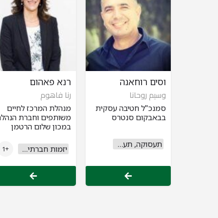
וסים רוחאנה
רנא פאהום
وسيم روحانا
رنا فاهوم
סמנכ"ל חטיבה עסקית
מנהלת המרכז לחיים
בבאבקום סנטרס
משותפים וחברת הנהלה
במכון שלום הרטמן
תעסוקה, תעשייה ומסחר
יזמות חברתית וחברה אזרחית
+1