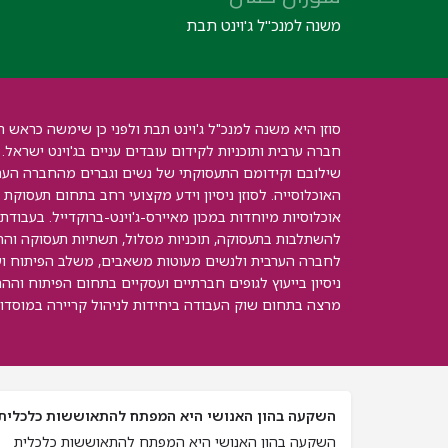
משנה למנכ"ל ג'וינט תבת
סוזן היא משנה למנכ"ל ג'וינט תבת ולפני כן שימשה כרא
חברה ערבית ותוכניות לקידום עובדים עניים בג'וינט ישראל
שילובם וקידומם התעסוקתי של נשים וגברים מהחברה הער
האוכלוסייה. לסוזן ניסיון וידע מקצועי רחב בתחום תעסוק
אוכלוסיות מיוחדות במכון מאיירס-ג'וינט-ברוקדייל. בעבוד
להשתלבות בתעסוקה, תוכניות מסלול, תשתיות תעסוקה והחל
לחברה הערבית ולנשים מעוטות משאבים, משלב הפיתוח וע
ניסיון בייעוץ לגופים חברתיים ועסקיים בתחום הפיתוח והה
מרצה בתחום שוק העבודה ביחידות לניהול קריירה במוסדות
השקעה בהון האנושי היא המפתח להתאוששות כלכלית
השקעה בהון האנושי היא המפתח להתאוששות כלכלית