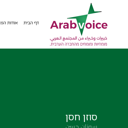
דף הבית
אודות המא
סוזן חסן
سوزان حسن