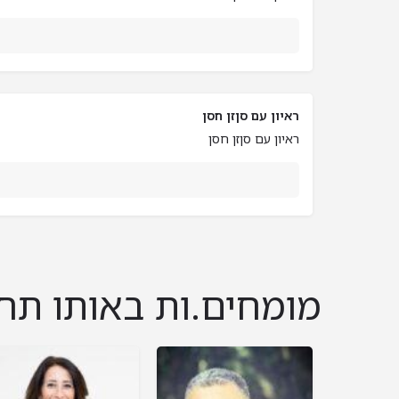
ראיון עם סןזן חסן
ראיון עם סןזן חסן
מומחים.ות באותו תח