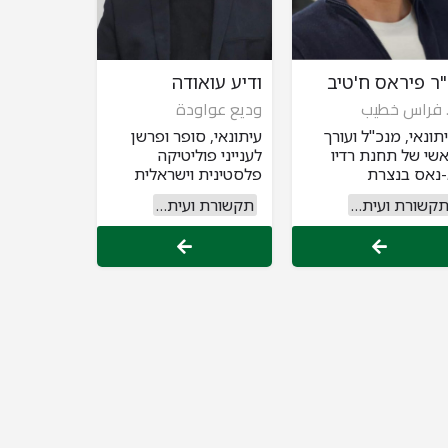
ר פיראס ח'טיב
ודיע עואודה
 فراس خطيب
وديع عواودة
תונאי, מנכ"ל ועורך
עיתונאי, סופר ופרשן
שי של תחנת רדיו
לענייני פוליטיקה
נאס בנצרת
פלסטינית וישראלית
תקשורת ועיתונות
תקשורת ועיתונות