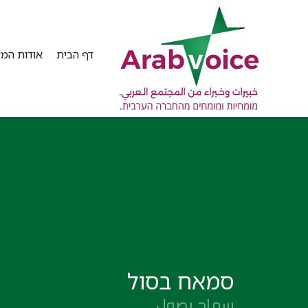
דף הבית
אודות המא
סמאח בסול
سماح بصول