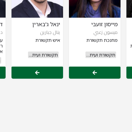
מייסון זועבי
ינאל ג'בארין
ד"
ميسون زعبي
ينال جبارين
د.
מחנכת תקשורת
איש תקשורת
עי
רא
א-
תקשורת ועיתונות
תקשורת ועיתונות