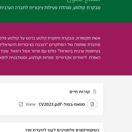
מבקרת קולנוע, מנהלת פעילות ציבורית לחברה הערבית ב RI
אשת תקשורת, מבקרת וחוקרת קלנוע בדגש על קולנוע פלסט
מחברת שותפה של המחקרים "הנכבה בציבוריות הישראלית", "ע
בעיתונות ערבית בישראל" כולם עם פרופ' אמל ג'מאל. עובדת
האזרח. לימודים אקדמיים: ספרות וקולנוע, וסטודנטית לתואר
קורות חיים
סמאח-בסול-CV2023.pdf
View
כשקומיקאים פלסטינים לעגו לוועדת אור