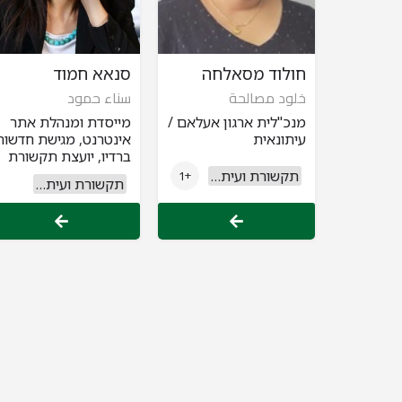
חולוד מסאלחה
סנאא חמוד
خلود مصالحة
سناء حمود
מנכ"לית ארגון אעלאם /
מייסדת ומנהלת אתר
עיתונאית
אינטרנט, מגישת חדשות
ברדיו, יועצת תקשורת
תקשורת ועיתונות
+1
תקשורת ועיתונות