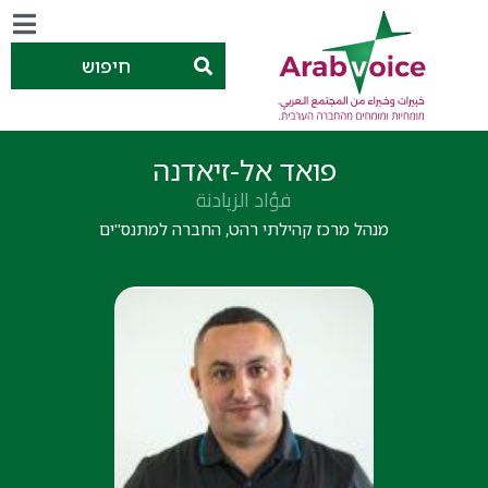
חיפוש
פואד אל-זיאדנה
فؤاد الزيادنة
מנהל מרכז קהילתי רהט, החברה למתנס"ים