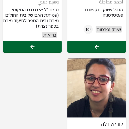
احمد محاجنة
وسيم دبيني
מנהל שיווק, תקשורת
סמנכ"ל אי.מ.מ.ס הסקוטי
ואסטרטגיה
(עמותת האם של בית החולים
נצרת ובית הספר לסיעוד נצרת
בכפר נצרת)
שיווק ופרסום
+10
בריאות
לוריא דלה