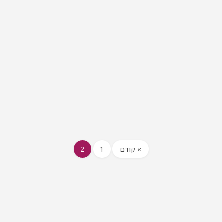
» קודם
1
2