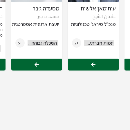
עות'מאן אלשיח'
מסעדה ג׳בר
ח
عثمان الشيخ
مسعده جبر
خا
מנכ"ל סיראג' טכנולוגיות
יועצת ארגונית אסטרטגית
מו
ומ
מו
יזמות חברתית וחברה אזרחית
השכלה גבוהה ואקדמיה
+5
+2
כ