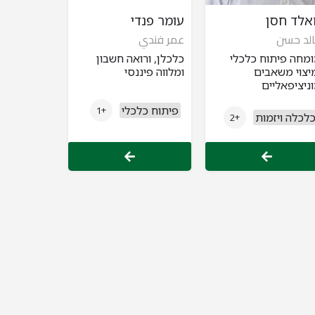
אלד חסן
עומר פנדי
لد حسن
عمر فندي
מחה פיתוח כלכלי
כלכלן, ורואה חשבון
יצוי משאבים
ומלווה פיננסי
ניציפאליים
פיתוח כלכלי
+1
לכלה ויזמות
+2