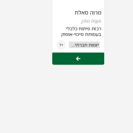
מרוה סאלח
مروة صالح
רכזת פיתוח כלכלי
בעמותת סיכוי-אופוק
יזמות חברתית וחברה אזרחית
+1