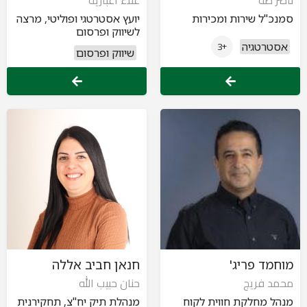
ناصر طه
علاء اغبارية
סמנכ"ל שירות ומכירות
יועץ אסטרטגי ופוליטי, מרצה
לשיווק ופרסום
אסטרטגיה
+3
שיווק ופרסום
מוחמד פריג'
חנאן חביב אללה
محمد فريج
حنان حبيب الله
מנהל מחלקת חווית לקוח
מנהלת תיק יח"צ, תחקירנית