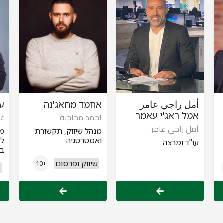
أمل راجي عامر
אחמד מחאג'נה
ענ
אמל ראג'י עאמר
احمد محاجنة
عن
أمل راجي عامر
מנהל שיווק, תקשורת
מנ
ואסטרטגיה
לח
עו"ד ומרצה
בר
שיווק ופרסום
+10
ב