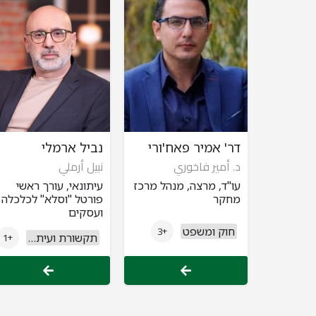
דר' אמיר פאח'ורי
נביל ארמלי
د. أمير فاخوري
نبيل أرملي
עו"ד, מרצה, מנהל מרכז
עיתונאי, עורך ראשי
מחקר
פורטל "וסלא" לכלכלה
ועסקים
חוק ומשפט
+3
תקשורת ועיתונות
+1