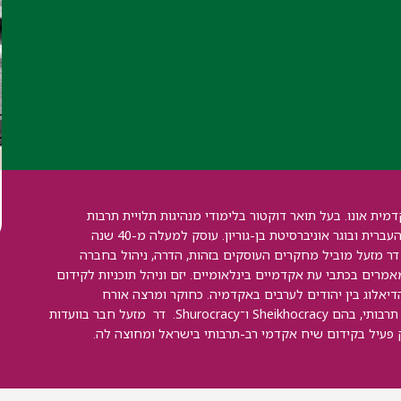
ת אונו. בעל תואר דוקטור בלימודי מנהיגות תלויית תרבות
מהאוניברסיטה של לסטר באנגליה, מוסמך מהאוניברסיטה העברית ובוגר אוניברסיטת בן-גוריון. עוסק למעלה מ-40 שנה
. דר מזעל מוביל מחקרים העוסקים בזהות, הדרה, ניהול בחברה
מרים בכתבי עת אקדמיים בינלאומיים. יזם וניהל תוכניות לקידום
דיאלוג בין יהודים לערבים באקדמיה. כחוקר ומרצה אורח
באוניברסיטאות באירופה, פיתח מודלים חדשניים של ניהול תרבותי, בהם Sheikhocracy ו־Shurocracy. דר מזעל חבר בוועדות
 פעיל בקידום שיח אקדמי רב-תרבותי בישראל ומחוצה לה.