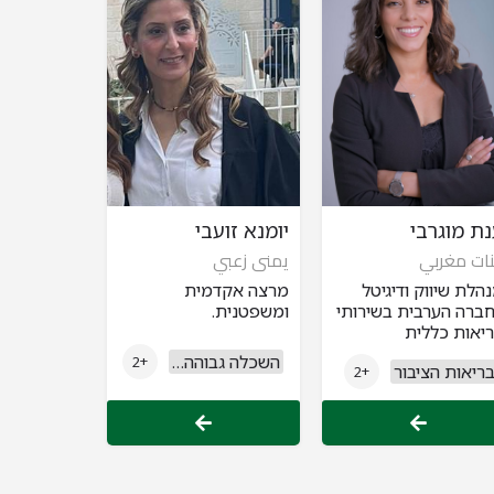
ת מוגרבי
יומנא זועבי
ات مغربي
يمنى زعبي
הלת שיווק ודיגיטל
מרצה אקדמית
ברה הערבית בשירותי
ומשפטנית.
יאות כללית
השכלה גבוהה ואקדמיה
+2
ריאות הציבור
+2