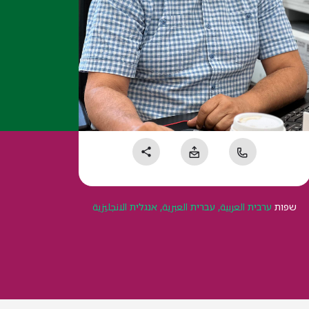
שפות
ערבית العربية, עברית العبرية, אנגלית الانجليزية